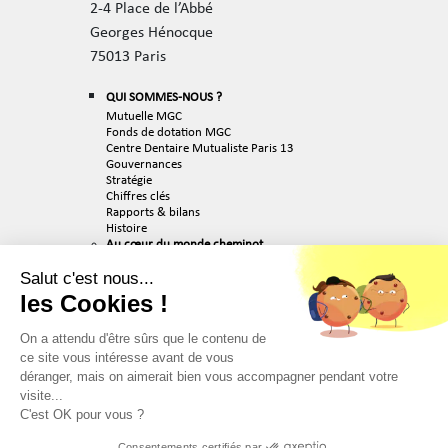
2-4 Place de l’Abbé
Georges Hénocque
75013 Paris
QUI SOMMES-NOUS ?
Mutuelle MGC
Fonds de dotation MGC
Centre Dentaire Mutualiste Paris 13
Gouvernances
Stratégie
Chiffres clés
Rapports & bilans
Histoire
Au cœur du monde cheminot
Engagés pour l’avenir
Team MGC
Salut c'est nous...
ACTUALITÉS
les Cookies !
RECRUTEMENT
On a attendu d'être sûrs que le contenu de
Nos valeurs
Nos métiers
ce site vous intéresse avant de vous
Nos offres d’emploi
déranger, mais on aimerait bien vous accompagner pendant votre
PUBLICATIONS & MÉDIAS
visite...
C'est OK pour vous ?
PARTENAIRES
CONTACT
Consentements certifiés par