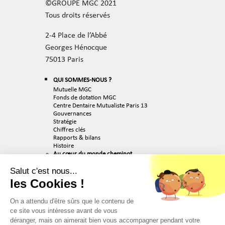
©GROUPE MGC 2021
Tous droits réservés
2-4 Place de l’Abbé
Georges Hénocque
75013 Paris
QUI SOMMES-NOUS ?
Mutuelle MGC
Fonds de dotation MGC
Centre Dentaire Mutualiste Paris 13
Gouvernances
Stratégie
Chiffres clés
Rapports & bilans
Histoire
Au cœur du monde cheminot
Engagés pour l’avenir
Team MGC
Salut c'est nous...
ACTUALITÉS
les Cookies !
RECRUTEMENT
On a attendu d'être sûrs que le contenu de
Nos valeurs
Nos métiers
ce site vous intéresse avant de vous
Nos offres d’emploi
déranger, mais on aimerait bien vous accompagner pendant votre