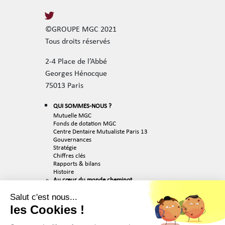
©GROUPE MGC 2021
Tous droits réservés
2-4 Place de l’Abbé
Georges Hénocque
75013 Paris
QUI SOMMES-NOUS ?
Mutuelle MGC
Fonds de dotation MGC
Centre Dentaire Mutualiste Paris 13
Gouvernances
Stratégie
Chiffres clés
Rapports & bilans
Histoire
Au cœur du monde cheminot
Engagés pour l’avenir
Team MGC
Salut c'est nous...
ACTUALITÉS
les Cookies !
RECRUTEMENT