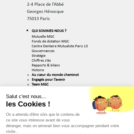
2-4 Place de l’Abbé
Georges Hénocque
75013 Paris
QUI SOMMES-NOUS ?
Mutuelle MGC
Fonds de dotation MGC
Centre Dentaire Mutualiste Paris 13
Gouvernances
Stratégie
Chiffres clés
Rapports & bilans
Histoire
Au cœur du monde cheminot
Engagés pour l’avenir
Team MGC
ACTUALITÉS
Salut c'est nous...
RECRUTEMENT
les Cookies !
Nos valeurs
Nos métiers
Nos offres d’emploi
On a attendu d'être sûrs que le contenu de
PUBLICATIONS & MÉDIAS
ce site vous intéresse avant de vous
déranger, mais on aimerait bien vous accompagner pendant votre
PARTENAIRES
visite...
CONTACT