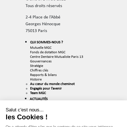
Tous droits réservés
2-4 Place de l’Abbé
Georges Hénocque
75013 Paris
QUI SOMMES-NOUS ?
Mutuelle MGC
Fonds de dotation MGC
Centre Dentaire Mutualiste Paris 13
Gouvernances
Stratégie
Chiffres clés
Rapports & bilans
Histoire
Au cœur du monde cheminot
Engagés pour l’avenir
Team MGC
ACTUALITÉS
RECRUTEMENT
Salut c'est nous...
Nos valeurs
les Cookies !
Nos métiers
Nos offres d’emploi
PUBLICATIONS & MÉDIAS
On a attendu d'être sûrs que le contenu de ce site vous intéresse