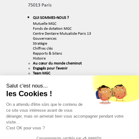
75013 Paris
QUI SOMMES-NOUS ?
Mutuelle MGC
Fonds de dotation MGC
Centre Dentaire Mutualiste Paris 13
Gouvernances
Stratégie
Chiffres clés
Rapports & bilans
Histoire
Au cœur du monde cheminot
Engagés pour l’avenir
Team MGC
ACTUALITÉS
Salut c'est nous...
RECRUTEMENT
les Cookies !
Nos valeurs
Nos métiers
Nos offres d’emploi
On a attendu d'être sûrs que le contenu de
PUBLICATIONS & MÉDIAS
ce site vous intéresse avant de vous
déranger, mais on aimerait bien vous accompagner pendant votre
PARTENAIRES
visite...
CONTACT
C'est OK pour vous ?
MENTIONS LÉGALES
Consentements certifiés par