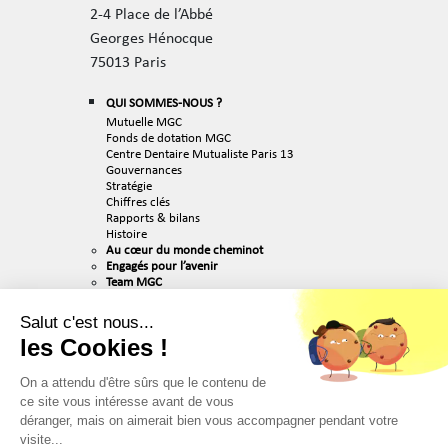
2-4 Place de l’Abbé
Georges Hénocque
75013 Paris
QUI SOMMES-NOUS ?
Mutuelle MGC
Fonds de dotation MGC
Centre Dentaire Mutualiste Paris 13
Gouvernances
Stratégie
Chiffres clés
Rapports & bilans
Histoire
Au cœur du monde cheminot
Engagés pour l’avenir
Team MGC
ACTUALITÉS
Salut c'est nous...
RECRUTEMENT
les Cookies !
Nos valeurs
Nos métiers
Nos offres d’emploi
On a attendu d'être sûrs que le contenu de
PUBLICATIONS & MÉDIAS
ce site vous intéresse avant de vous
déranger, mais on aimerait bien vous accompagner pendant votre
PARTENAIRES
visite...
CONTACT