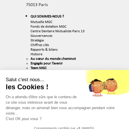
75013 Paris
QUI SOMMES-NOUS ?
Mutuelle MGC
Fonds de dotation MGC
Centre Dentaire Mutualiste Paris 13
Gouvernances
Stratégie
Chiffres clés
Rapports & bilans
Histoire
Au cœur du monde cheminot
Engagés pour l’avenir
Team MGC
ACTUALITÉS
Salut c'est nous...
RECRUTEMENT
les Cookies !
Nos valeurs
Nos métiers
Nos offres d’emploi
On a attendu d'être sûrs que le contenu de
PUBLICATIONS & MÉDIAS
ce site vous intéresse avant de vous
déranger, mais on aimerait bien vous accompagner pendant votre
PARTENAIRES
visite...
CONTACT
C'est OK pour vous ?
MENTIONS LÉGALES
Consentements certifiés par