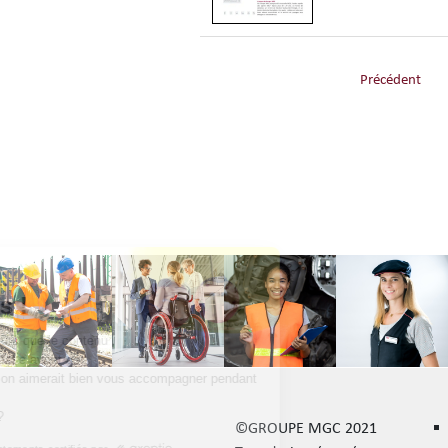
Précédent
Salut c'est nous...
les Cookies !
On a attendu d'être sûrs que le contenu
de ce site vous intéresse avant de
vous déranger, mais on aimerait bien vous accompagner pendant
votre visite...
C'est OK pour vous ?
©GROUPE MGC 2021